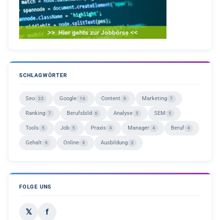
SCHLAGWÖRTER
Seo
Google
Content
Marketing
33
16
9
7
Ranking
Berufsbild
Analyse
SEM
7
6
5
5
Tools
Job
Praxis
Manager
Beruf
5
5
4
4
4
Gehalt
Online
Ausbildung
4
4
3
FOLGE UNS
𝕏
f
X (Twitter)
Facebook