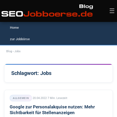
Zum
Inhalt
☰
springen
Home
zur Jobbörse
Blog
› Jobs
Schlagwort:
Jobs
·
20.04.2022
·
7 Min. Lesezeit
ALLGEMEIN
Google zur Personalakquise nutzen: Mehr
Sichtbarkeit für Stellenanzeigen