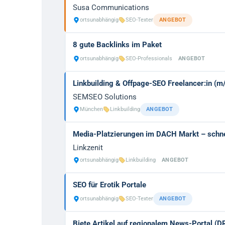
Susa Communications
ortsunabhängig
SEO-Texter
ANGEBOT
8 gute Backlinks im Paket
ortsunabhängig
SEO-Professionals
ANGEBOT
Linkbuilding & Offpage-SEO Freelancer:in (m
SEMSEO Solutions
München
Linkbuilding
ANGEBOT
Media-Platzierungen im DACH Markt – schnel
Linkzenit
ortsunabhängig
Linkbuilding
ANGEBOT
SEO für Erotik Portale
ortsunabhängig
SEO-Texter
ANGEBOT
Biete Artikel auf regionalem News-Portal (D