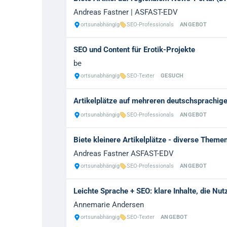
Andreas Fastner | ASFAST-EDV
ortsunabhängig
SEO-Professionals
ANGEBOT
SEO und Content für Erotik-Projekte
be
ortsunabhängig
SEO-Texter
GESUCH
Artikelplätze auf mehreren deutschsprachig
ortsunabhängig
SEO-Professionals
ANGEBOT
Biete kleinere Artikelplätze - diverse Theme
Andreas Fastner ASFAST-EDV
ortsunabhängig
SEO-Professionals
ANGEBOT
Leichte Sprache + SEO: klare Inhalte, die N
Annemarie Andersen
ortsunabhängig
SEO-Texter
ANGEBOT