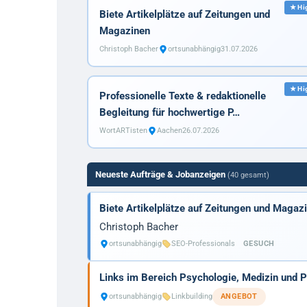
Biete Artikelplätze auf Zeitungen und
Magazinen
Christoph Bacher
ortsunabhängig
31.07.2026
Professionelle Texte & redaktionelle
Begleitung für hochwertige P…
WortARTisten
Aachen
26.07.2026
Neueste Aufträge & Jobanzeigen
(40 gesamt)
Biete Artikelplätze auf Zeitungen und Magaz
Christoph Bacher
ortsunabhängig
SEO-Professionals
GESUCH
Links im Bereich Psychologie, Medizin und 
ortsunabhängig
Linkbuilding
ANGEBOT