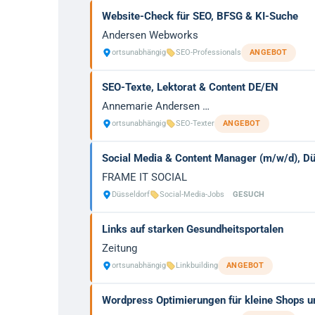
Website-Check für SEO, BFSG & KI-Suche
Andersen Webworks
ortsunabhängig
SEO-Professionals
ANGEBOT
SEO-Texte, Lektorat & Content DE/EN
Annemarie Andersen …
ortsunabhängig
SEO-Texter
ANGEBOT
Social Media & Content Manager (m/w/d), Dü
FRAME IT SOCIAL
Düsseldorf
Social-Media-Jobs
GESUCH
Links auf starken Gesundheitsportalen
Zeitung
ortsunabhängig
Linkbuilding
ANGEBOT
Wordpress Optimierungen für kleine Shops u