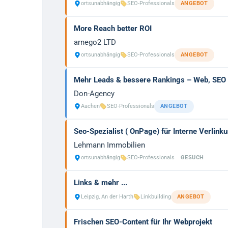
ortsunabhängig
SEO-Professionals
ANGEBOT
More Reach better ROI
arnego2 LTD
ortsunabhängig
SEO-Professionals
ANGEBOT
Mehr Leads & bessere Rankings – Web, SEO 
Don-Agency
Aachen
SEO-Professionals
ANGEBOT
Seo-Spezialist ( OnPage) für Interne Verlink
Lehmann Immobilien
ortsunabhängig
SEO-Professionals
GESUCH
Links & mehr ...
Leipzig, An der Harth
Linkbuilding
ANGEBOT
Frischen SEO-Content für Ihr Webprojekt