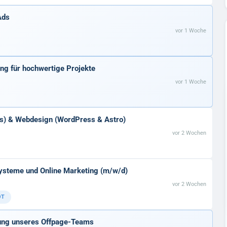
Ads
vor 1 Woche
ung für hochwertige Projekte
vor 1 Woche
nks) & Webdesign (WordPress & Astro)
vor 2 Wochen
ysteme und Online Marketing (m/w/d)
vor 2 Wochen
OT
kung unseres Offpage-Teams