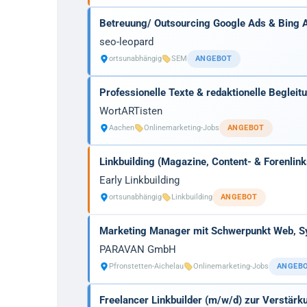
Betreuung/ Outsourcing Google Ads & Bing 
seo-leopard
ortsunabhängig
SEM
ANGEBOT
Professionelle Texte & redaktionelle Begleit
WortARTisten
Aachen
Onlinemarketing-Jobs
ANGEBOT
Linkbuilding (Magazine, Content- & Forenli
Early Linkbuilding
ortsunabhängig
Linkbuilding
ANGEBOT
Marketing Manager mit Schwerpunkt Web, S
PARAVAN GmbH
Pfronstetten-Aichelau
Onlinemarketing-Jobs
ANGEB
Freelancer Linkbuilder (m/w/d) zur Verstär