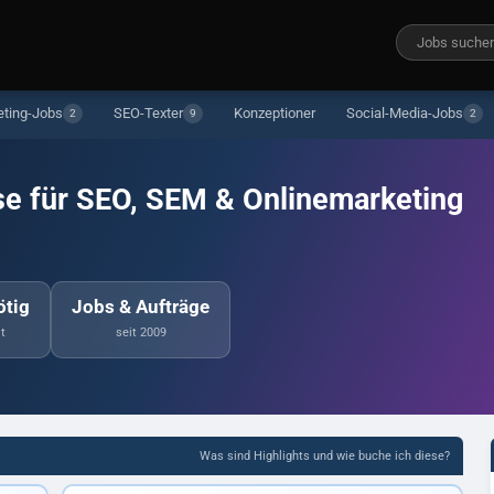
eting-Jobs
SEO-Texter
Konzeptioner
Social-Media-Jobs
2
9
2
se für SEO, SEM & Onlinemarketing
ötig
Jobs & Aufträge
t
seit 2009
Was sind Highlights und wie buche ich diese?