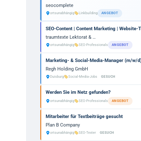
seocomplete
ortsunabhängig
Linkbuilding
ANGEBOT
SEO-Content | Content Marketing | Website-
traumtexte Lektorat & …
ortsunabhängig
SEO-Professionals
ANGEBOT
Marketing- & Social-Media-Manager (m/w/d
Regh Holding GmbH
Duisburg
Social-Media-Jobs
GESUCH
Werden Sie im Netz gefunden?
ortsunabhängig
SEO-Professionals
ANGEBOT
Mitarbeiter für Textbeiträge gesucht
Plan B Company
ortsunabhängig
SEO-Texter
GESUCH