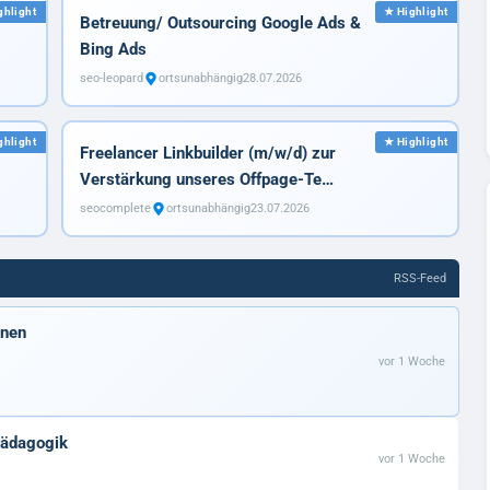
Betreuung/ Outsourcing Google Ads &
Bing Ads
seo-leopard
ortsunabhängig
28.07.2026
Freelancer Linkbuilder (m/w/d) zur
Verstärkung unseres Offpage-Te…
seocomplete
ortsunabhängig
23.07.2026
RSS-Feed
inen
vor 1 Woche
Pädagogik
vor 1 Woche