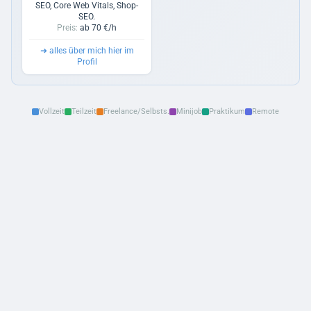
Praktika
SEO, Core Web Vitals, Shop-
SEO.
Preis:
ab 70 €/h
Linkbuilding
8
➜
alles über mich hier im
Sonstiges
Profil
Vollzeit
Teilzeit
Freelance/Selbsts.
Minijob
Praktikum
Remote