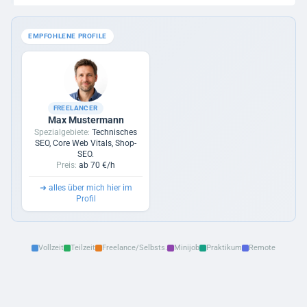
Praktika
Linkbuilding
8
EMPFOHLENE PROFILE
Sonstiges
FREELANCER
Max Mustermann
Spezialgebiete:
Technisches
SEO, Core Web Vitals, Shop-
SEO.
Preis:
ab 70 €/h
➜
alles über mich hier im
Profil
Vollzeit
Teilzeit
Freelance/Selbsts.
Minijob
Praktikum
Remote