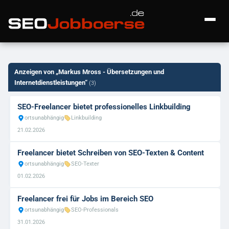
+ Anzeige inserieren
Anzeigen von „Markus Mross - Übersetzungen und
Kategorien
Internetdienstleistungen“
(3)
Alle Jobs
FAQ
SEO-Freelancer bietet professionelles Linkbuilding
ortsunabhängig
Linkbuilding
SEO-Professionals
18
Über uns
21.02.2026
Onlinemarketing-Jobs
2
Freelancer bietet Schreiben von SEO-Texten & Content
Impressum
SEO-Texter
9
ortsunabhängig
SEO-Texter
01.02.2026
Konzeptioner
🔍
Social-Media-Jobs
2
Freelancer frei für Jobs im Bereich SEO
ortsunabhängig
SEO-Professionals
SEM
1
31.01.2026