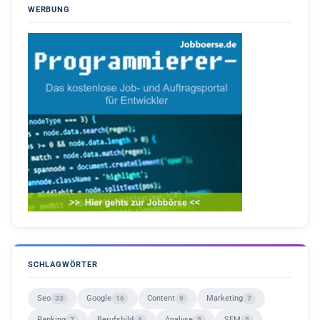
WERBUNG
SCHLAGWÖRTER
Seo
Google
Content
Marketing
33
16
9
7
Ranking
Berufsbild
Analyse
SEM
7
6
5
5