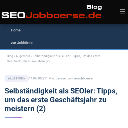
Zum
Inhalt
☰
springen
Home
zur Jobbörse
Blog
›
Allgemein
› Selbständigkeit als SEOler: Tipps, um das erste
Geschäftsjahr zu meistern (2)
14.09.2022
11 Min. Lesezeit
von
seojobboerse
ALLGEMEIN
Selbständigkeit als SEOler: Tipps,
um das erste Geschäftsjahr zu
meistern (2)